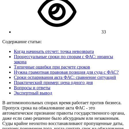
33
Содержание статьи:
Когда начинать отсчет: точка невозврата
Процессуальные сроки по спорам с ФАС: нюансы
закона
Типичные ошибки при расчете сроков
Нужна грамотная правовая позиция для суда с ФАС?
Сроки оспаривания акта ФАС: сравнение ситуаций
Практический пример: цена одного дня
Вопросы и ответы
Экспертный вывод
В антимонопольных спорах время работает против бизнеса.
Пропуск срока на обжалование акта ФАС - это
автоматическое признание правоты государственного органа,
даже если само решение было абсурдным или незаконным.
Суды крайне неохотно восстанавливают пропущенные даты,
поэтому понимание того, когда считать срок на обжалование