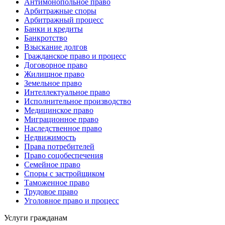
Антимонопольное право
Арбитражные споры
Арбитражный процесс
Банки и кредиты
Банкротство
Взыскание долгов
Гражданское право и процесс
Договорное право
Жилищное право
Земельное право
Интеллектуальное право
Исполнительное производство
Медицинское право
Миграционное право
Наследственное право
Недвижимость
Права потребителей
Право соцобеспечения
Семейное право
Споры с застройщиком
Таможенное право
Трудовое право
Уголовное право и процесс
Услуги гражданам