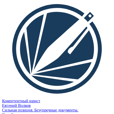
Компетентный юрист
Евгений Волков
Сильная позиция. Безупречные документы.