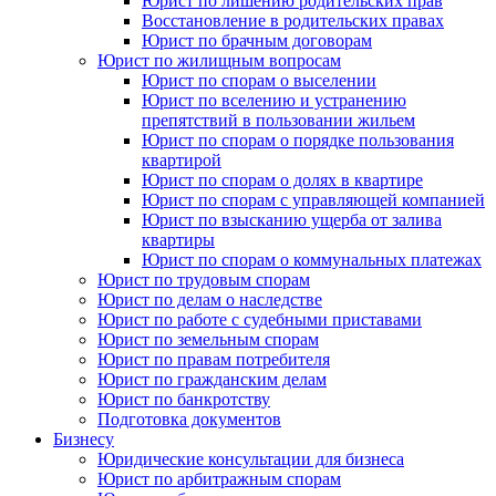
Юрист по лишению родительских прав
Восстановление в родительских правах
Юрист по брачным договорам
Юрист по жилищным вопросам
Юрист по спорам о выселении
Юрист по вселению и устранению
препятствий в пользовании жильем
Юрист по спорам о порядке пользования
квартирой
Юрист по спорам о долях в квартире
Юрист по спорам с управляющей компанией
Юрист по взысканию ущерба от залива
квартиры
Юрист по спорам о коммунальных платежах
Юрист по трудовым спорам
Юрист по делам о наследстве
Юрист по работе с судебными приставами
Юрист по земельным спорам
Юрист по правам потребителя
Юрист по гражданским делам
Юрист по банкротству
Подготовка документов
Бизнесу
Юридические консультации для бизнеса
Юрист по арбитражным спорам