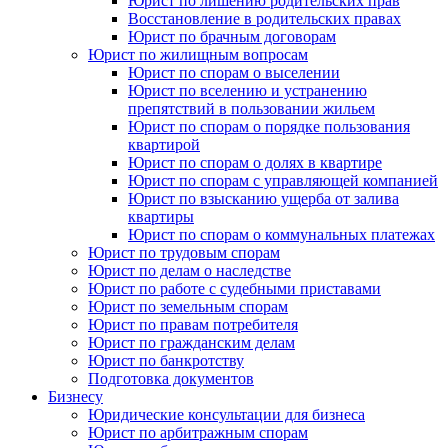
Юрист по лишению родительских прав
Восстановление в родительских правах
Юрист по брачным договорам
Юрист по жилищным вопросам
Юрист по спорам о выселении
Юрист по вселению и устранению
препятствий в пользовании жильем
Юрист по спорам о порядке пользования
квартирой
Юрист по спорам о долях в квартире
Юрист по спорам с управляющей компанией
Юрист по взысканию ущерба от залива
квартиры
Юрист по спорам о коммунальных платежах
Юрист по трудовым спорам
Юрист по делам о наследстве
Юрист по работе с судебными приставами
Юрист по земельным спорам
Юрист по правам потребителя
Юрист по гражданским делам
Юрист по банкротству
Подготовка документов
Бизнесу
Юридические консультации для бизнеса
Юрист по арбитражным спорам