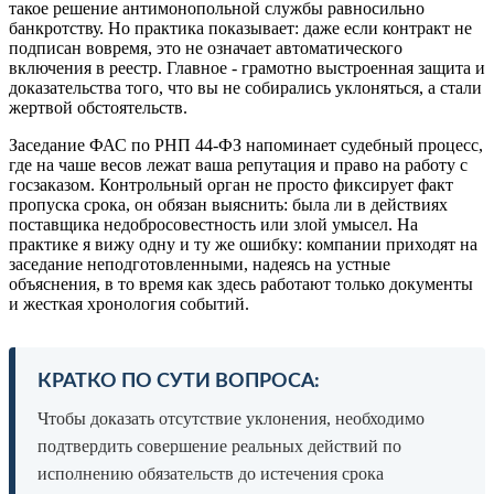
такое решение антимонопольной службы равносильно
банкротству. Но практика показывает: даже если контракт не
подписан вовремя, это не означает автоматического
включения в реестр. Главное - грамотно выстроенная защита и
доказательства того, что вы не собирались уклоняться, а стали
жертвой обстоятельств.
Заседание ФАС по РНП 44-ФЗ напоминает судебный процесс,
где на чаше весов лежат ваша репутация и право на работу с
госзаказом. Контрольный орган не просто фиксирует факт
пропуска срока, он обязан выяснить: была ли в действиях
поставщика недобросовестность или злой умысел. На
практике я вижу одну и ту же ошибку: компании приходят на
заседание неподготовленными, надеясь на устные
объяснения, в то время как здесь работают только документы
и жесткая хронология событий.
КРАТКО ПО СУТИ ВОПРОСА:
Чтобы доказать отсутствие уклонения, необходимо
подтвердить совершение реальных действий по
исполнению обязательств до истечения срока