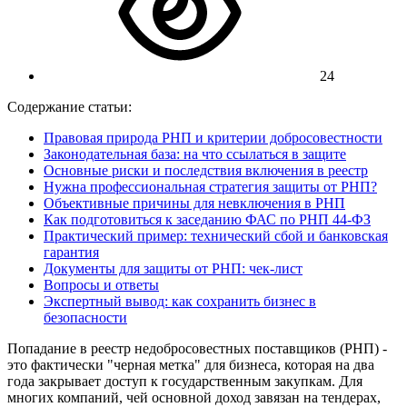
24
Содержание статьи:
Правовая природа РНП и критерии добросовестности
Законодательная база: на что ссылаться в защите
Основные риски и последствия включения в реестр
Нужна профессиональная стратегия защиты от РНП?
Объективные причины для невключения в РНП
Как подготовиться к заседанию ФАС по РНП 44-ФЗ
Практический пример: технический сбой и банковская
гарантия
Документы для защиты от РНП: чек-лист
Вопросы и ответы
Экспертный вывод: как сохранить бизнес в
безопасности
Попадание в реестр недобросовестных поставщиков (РНП) -
это фактически "черная метка" для бизнеса, которая на два
года закрывает доступ к государственным закупкам. Для
многих компаний, чей основной доход завязан на тендерах,