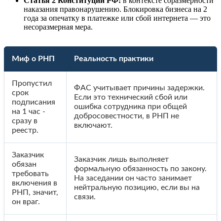
Статья 2 Конституции РФ:
в контексте соразмерности
наказания правонарушению. Блокировка бизнеса на 2
года за опечатку в платежке или сбой интернета — это
несоразмерная мера.
Миф о РНП
Реальность практики
Пропустил
ФАС учитывает причины задержки.
срок
Если это технический сбой или
подписания
ошибка сотрудника при общей
на 1 час -
добросовестности, в РНП не
сразу в
включают.
реестр.
Заказчик
Заказчик лишь выполняет
обязан
формальную обязанность по закону.
требовать
На заседании он часто занимает
включения в
нейтральную позицию, если вы на
РНП, значит,
связи.
он враг.