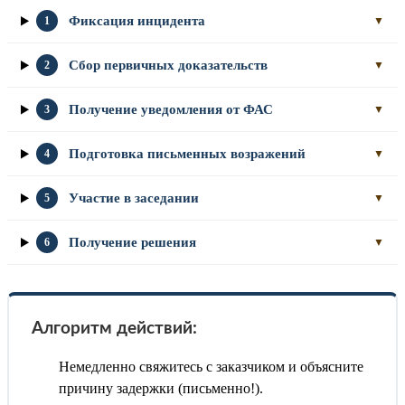
Фиксация инцидента
1
▼
Сбор первичных доказательств
2
▼
Получение уведомления от ФАС
3
▼
Подготовка письменных возражений
4
▼
Участие в заседании
5
▼
Получение решения
6
▼
Алгоритм действий:
Немедленно свяжитесь с заказчиком и объясните
причину задержки (письменно!).