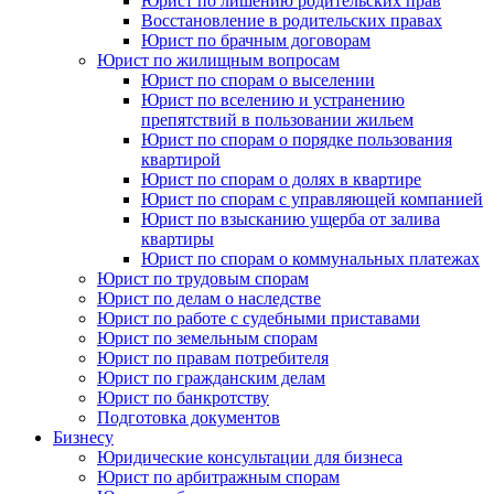
Юрист по лишению родительских прав
Восстановление в родительских правах
Юрист по брачным договорам
Юрист по жилищным вопросам
Юрист по спорам о выселении
Юрист по вселению и устранению
препятствий в пользовании жильем
Юрист по спорам о порядке пользования
квартирой
Юрист по спорам о долях в квартире
Юрист по спорам с управляющей компанией
Юрист по взысканию ущерба от залива
квартиры
Юрист по спорам о коммунальных платежах
Юрист по трудовым спорам
Юрист по делам о наследстве
Юрист по работе с судебными приставами
Юрист по земельным спорам
Юрист по правам потребителя
Юрист по гражданским делам
Юрист по банкротству
Подготовка документов
Бизнесу
Юридические консультации для бизнеса
Юрист по арбитражным спорам