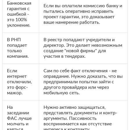
Банковская
Если вы оплатили комиссию банку и
гарантия с
пытались оперативно исправить
ошибкой -
проект гарантии, это доказывает
это 100%
ваше намерение работать.
уклонение.
В РНП
В реестр попадают учредители и
попадает
директор. Это делает невозможным
только
создание "новой фирмы" для
компания.
участия в тендерах.
Если
Сам по себе факт отключения - не
интернет
оправдание. Нужно доказать, что вы
отключили,
предпринимали попытки зайти с
это форс-
другого провайдера или через
мажор.
мобильную сеть.
На
Нужно активно защищаться,
заседании
представлять документы и контр-
ФАС лучше
аргументы. Пассивность
молчать и
воспринимается как отсутствие
каяться.
интереса к контракту.