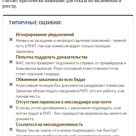
считает критически важными для отказа во включении в
реестр.
ТИПИЧНЫЕ ОШИБКИ:
Игнорирование уведомлений
✕
Неявка на заседание и непредоставление пояснений - прямой
путь в РНП, так как комиссия видит только позицию
заказчика.
Попытка подделать доказательства
✕
ФАС легко проверяет подлинность справок от провайдеров и
банковских выписок. Риск уголовной ответственности не
стоит спасения тендера.
Обвинение заказчика во всех бедах
✕
Агрессивная позиция без документов раздражает комиссию.
Заказчик обязан подать сведения в РНП, это его работа, а не
личная месть.
Отсутствие переписки в мессенджере или почте
✕
Если вы устно договорились с заказчиком подождать, а он
потом подал в РНП - без скриншотов переписки вы ничего не
докажете.
Ссылаться на неосведомленность
✕
Фраза "мы не знали, что нужно подписывать так быстро" -