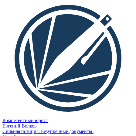
Компетентный юрист
Евгений Волков
Сильная позиция. Безупречные документы.