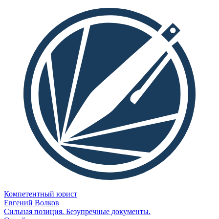
Компетентный юрист
Евгений Волков
Сильная позиция. Безупречные документы.