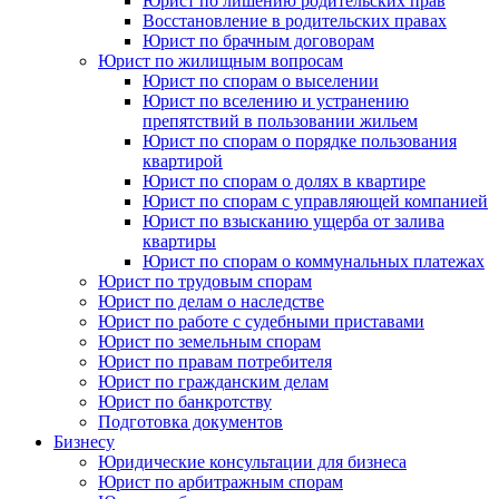
Юрист по лишению родительских прав
Восстановление в родительских правах
Юрист по брачным договорам
Юрист по жилищным вопросам
Юрист по спорам о выселении
Юрист по вселению и устранению
препятствий в пользовании жильем
Юрист по спорам о порядке пользования
квартирой
Юрист по спорам о долях в квартире
Юрист по спорам с управляющей компанией
Юрист по взысканию ущерба от залива
квартиры
Юрист по спорам о коммунальных платежах
Юрист по трудовым спорам
Юрист по делам о наследстве
Юрист по работе с судебными приставами
Юрист по земельным спорам
Юрист по правам потребителя
Юрист по гражданским делам
Юрист по банкротству
Подготовка документов
Бизнесу
Юридические консультации для бизнеса
Юрист по арбитражным спорам