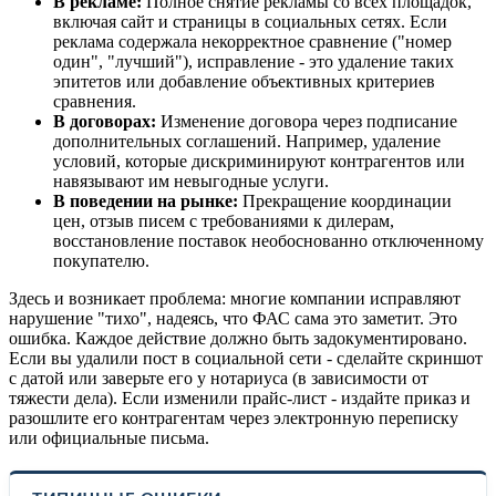
В рекламе:
Полное снятие рекламы со всех площадок,
включая сайт и страницы в социальных сетях. Если
реклама содержала некорректное сравнение ("номер
один", "лучший"), исправление - это удаление таких
эпитетов или добавление объективных критериев
сравнения.
В договорах:
Изменение договора через подписание
дополнительных соглашений. Например, удаление
условий, которые дискриминируют контрагентов или
навязывают им невыгодные услуги.
В поведении на рынке:
Прекращение координации
цен, отзыв писем с требованиями к дилерам,
восстановление поставок необоснованно отключенному
покупателю.
Здесь и возникает проблема: многие компании исправляют
нарушение "тихо", надеясь, что ФАС сама это заметит. Это
ошибка. Каждое действие должно быть задокументировано.
Если вы удалили пост в социальной сети - сделайте скриншот
с датой или заверьте его у нотариуса (в зависимости от
тяжести дела). Если изменили прайс-лист - издайте приказ и
разошлите его контрагентам через электронную переписку
или официальные письма.