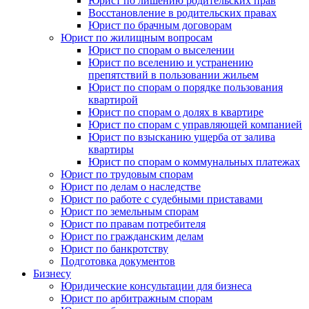
Юрист по лишению родительских прав
Восстановление в родительских правах
Юрист по брачным договорам
Юрист по жилищным вопросам
Юрист по спорам о выселении
Юрист по вселению и устранению
препятствий в пользовании жильем
Юрист по спорам о порядке пользования
квартирой
Юрист по спорам о долях в квартире
Юрист по спорам с управляющей компанией
Юрист по взысканию ущерба от залива
квартиры
Юрист по спорам о коммунальных платежах
Юрист по трудовым спорам
Юрист по делам о наследстве
Юрист по работе с судебными приставами
Юрист по земельным спорам
Юрист по правам потребителя
Юрист по гражданским делам
Юрист по банкротству
Подготовка документов
Бизнесу
Юридические консультации для бизнеса
Юрист по арбитражным спорам