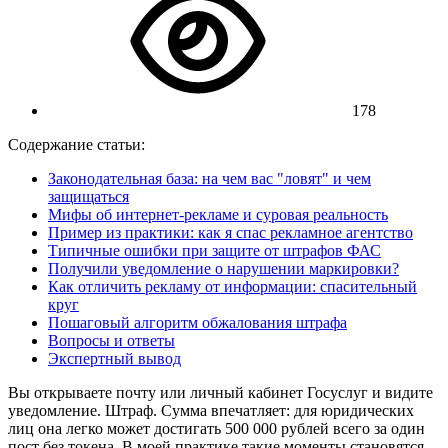
178
Содержание статьи:
Законодательная база: на чем вас "ловят" и чем
защищаться
Мифы об интернет-рекламе и суровая реальность
Пример из практики: как я спас рекламное агентство
Типичные ошибки при защите от штрафов ФАС
Получили уведомление о нарушении маркировки?
Как отличить рекламу от информации: спасительный
круг
Пошаговый алгоритм обжалования штрафа
Вопросы и ответы
Экспертный вывод
Вы открываете почту или личный кабинет Госуслуг и видите
уведомление. Штраф. Сумма впечатляет: для юридических
лиц она легко может достигать 500 000 рублей всего за один
пост без токена. В моей практике такие моменты становятся