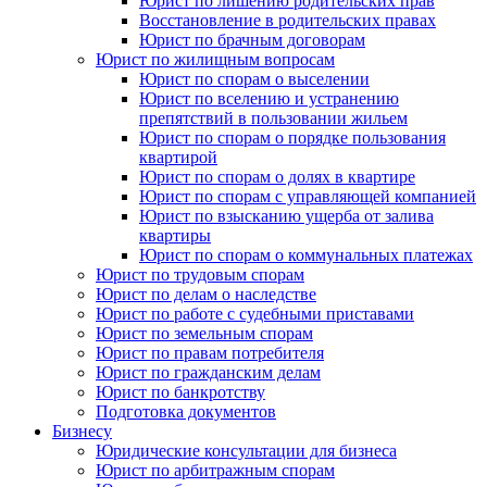
Юрист по лишению родительских прав
Восстановление в родительских правах
Юрист по брачным договорам
Юрист по жилищным вопросам
Юрист по спорам о выселении
Юрист по вселению и устранению
препятствий в пользовании жильем
Юрист по спорам о порядке пользования
квартирой
Юрист по спорам о долях в квартире
Юрист по спорам с управляющей компанией
Юрист по взысканию ущерба от залива
квартиры
Юрист по спорам о коммунальных платежах
Юрист по трудовым спорам
Юрист по делам о наследстве
Юрист по работе с судебными приставами
Юрист по земельным спорам
Юрист по правам потребителя
Юрист по гражданским делам
Юрист по банкротству
Подготовка документов
Бизнесу
Юридические консультации для бизнеса
Юрист по арбитражным спорам