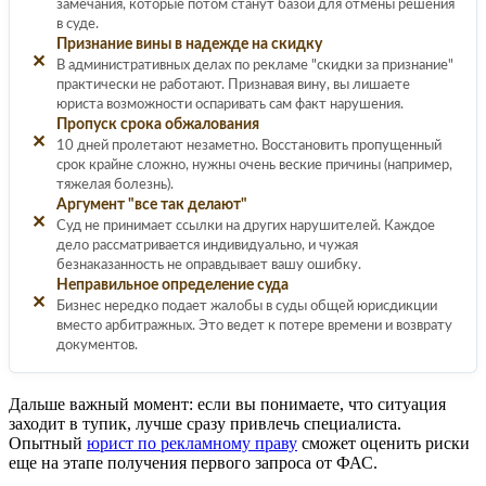
замечания, которые потом станут базой для отмены решения
в суде.
Признание вины в надежде на скидку
✕
В административных делах по рекламе "скидки за признание"
практически не работают. Признавая вину, вы лишаете
юриста возможности оспаривать сам факт нарушения.
Пропуск срока обжалования
✕
10 дней пролетают незаметно. Восстановить пропущенный
срок крайне сложно, нужны очень веские причины (например,
тяжелая болезнь).
Аргумент "все так делают"
✕
Суд не принимает ссылки на других нарушителей. Каждое
дело рассматривается индивидуально, и чужая
безнаказанность не оправдывает вашу ошибку.
Неправильное определение суда
✕
Бизнес нередко подает жалобы в суды общей юрисдикции
вместо арбитражных. Это ведет к потере времени и возврату
документов.
Дальше важный момент: если вы понимаете, что ситуация
заходит в тупик, лучше сразу привлечь специалиста.
Опытный
юрист по рекламному праву
сможет оценить риски
еще на этапе получения первого запроса от ФАС.