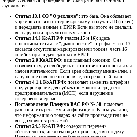
нормы ссылаются проверяющие. Смотрите, вот основной
фундамент:
Статья 18.1 ФЗ "О рекламе":
это база. Она обязывает
маркировать всю интернет-рекламу, получать ID (токен)
и передавать данные в ЕРИР. Если вы этого не сделали,
вы нарушили прямую норму закона.
Статья 14.3 КоАП РФ (части 15 и 16):
здесь
прописаны те самые "драконовские" штрафы. Часть 15
касается отсутствия маркировки или токена, часть 16 -
ошибок при подаче данных в ЕРИР.
Статья 2.9 КоАП РФ:
ваш главный союзник. Она
позволяет суду освободить вас от ответственности из-за
малозначительности. Если вред обществу минимален, а
нарушение совершено впервые, это реальный шанс.
Статья 4.1.1 КоАП РФ:
позволяет заменить штраф на
предупреждение для субъектов малого и среднего
предпринимательства (МСП), если нарушение
совершено впервые.
Постановление Пленума ВАС РФ № 58:
помогает
разграничить рекламу и информацию. В нем указано,
что информация о товарах на сайте производителя не
всегда является рекламой.
Статья 24.5 КоАП РФ:
содержит перечень
обстоятельств, исключающих производство по делу.