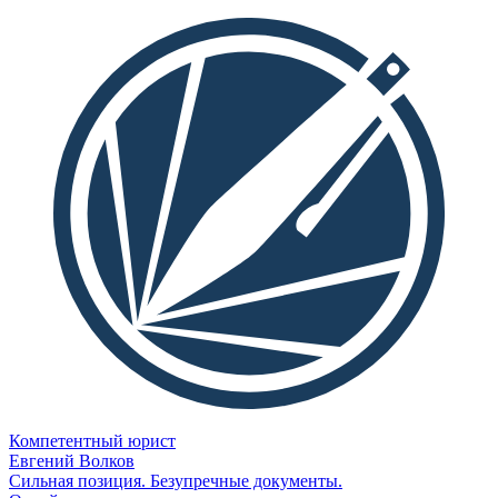
Компетентный юрист
Евгений Волков
Сильная позиция. Безупречные документы.