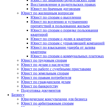
Юрист по лишению родительских прав
Восстановление в родительских правах
Юрист по брачным договорам
Юрист по жилищным вопросам
Юрист по спорам о выселении
Юрист по вселению и устранению
препятствий в пользовании жильем
Юрист по спорам о порядке пользования
квартирой
Юрист по спорам о долях в квартире
Юрист по спорам с управляющей компанией
Юрист по взысканию ущерба от залива
квартиры
Юрист по спорам о коммунальных платежах
Юрист по трудовым спорам
Юрист по делам о наследстве
Юрист по работе с судебными приставами
Юрист по земельным спорам
Юрист по правам потребителя
Юрист по гражданским делам
Юрист по банкротству
Подготовка документов
Бизнесу
Юридические консультации для бизнеса
Юрист по арбитражным спорам