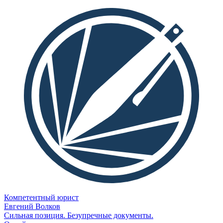
Компетентный юрист
Евгений Волков
Сильная позиция. Безупречные документы.