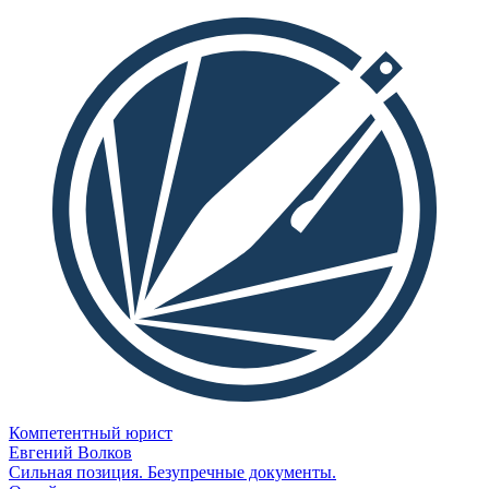
Компетентный юрист
Евгений Волков
Сильная позиция. Безупречные документы.