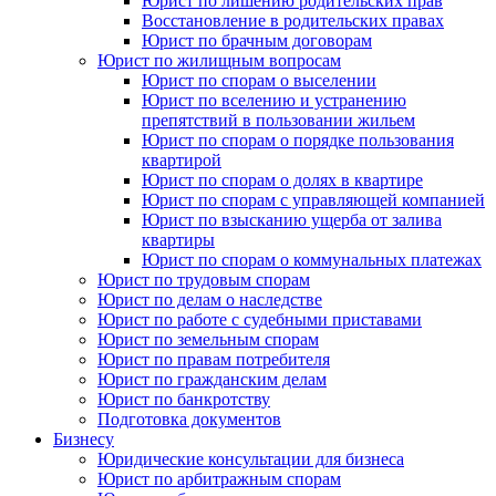
Юрист по лишению родительских прав
Восстановление в родительских правах
Юрист по брачным договорам
Юрист по жилищным вопросам
Юрист по спорам о выселении
Юрист по вселению и устранению
препятствий в пользовании жильем
Юрист по спорам о порядке пользования
квартирой
Юрист по спорам о долях в квартире
Юрист по спорам с управляющей компанией
Юрист по взысканию ущерба от залива
квартиры
Юрист по спорам о коммунальных платежах
Юрист по трудовым спорам
Юрист по делам о наследстве
Юрист по работе с судебными приставами
Юрист по земельным спорам
Юрист по правам потребителя
Юрист по гражданским делам
Юрист по банкротству
Подготовка документов
Бизнесу
Юридические консультации для бизнеса
Юрист по арбитражным спорам