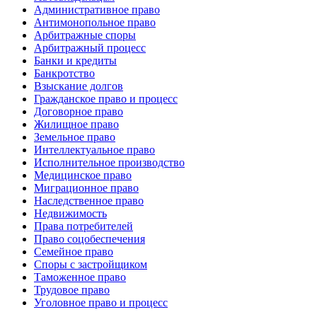
Административное право
Антимонопольное право
Арбитражные споры
Арбитражный процесс
Банки и кредиты
Банкротство
Взыскание долгов
Гражданское право и процесс
Договорное право
Жилищное право
Земельное право
Интеллектуальное право
Исполнительное производство
Медицинское право
Миграционное право
Наследственное право
Недвижимость
Права потребителей
Право соцобеспечения
Семейное право
Споры с застройщиком
Таможенное право
Трудовое право
Уголовное право и процесс