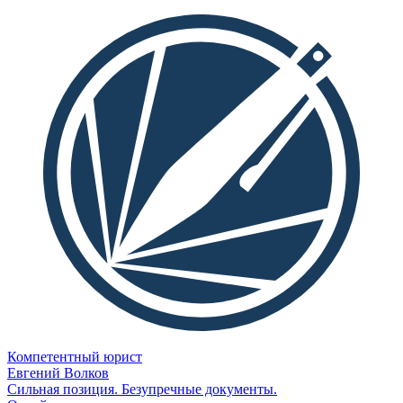
Компетентный юрист
Евгений Волков
Сильная позиция. Безупречные документы.