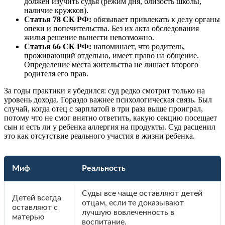
должен изучить судья (режим дня, близость школы,
наличие кружков).
Статья 78 СК РФ:
обязывает привлекать к делу органы
опеки и попечительства. Без их акта обследования
жилья решение вынести невозможно.
Статья 66 СК РФ:
напоминает, что родитель,
проживающий отдельно, имеет право на общение.
Определение места жительства не лишает второго
родителя его прав.
За годы практики я убедился: суд редко смотрит только на
уровень дохода. Гораздо важнее психологическая связь. Был
случай, когда отец с зарплатой в три раза выше проиграл,
потому что не смог внятно ответить, какую секцию посещает
сын и есть ли у ребенка аллергия на продукты. Суд расценил
это как отсутствие реального участия в жизни ребенка.
Миф
Реальность
Суды все чаще оставляют детей
Детей всегда
отцам, если те доказывают
оставляют с
лучшую вовлеченность в
матерью
воспитание.