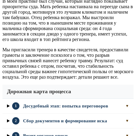
В моей практике был случай, который наглядно показывает
приоритеты суда. Мать ребенка настаивала на переезде сына в
другой город, мотивируя это лучшим климатом и наличием
там бабушки. Отец ребенка возражал. Мы выстроили
позицию на том, что в нынешнем месте проживания у
мальчика сформирована социальная среда: он 4 года
занимается в секции дзюдо у одного тренера, имеет успехи,
его школа входит в топ рейтинга региона.
Мы пригласили тренера в качестве свидетеля, предоставили
грамоты и заключение психолога о том, что разрыв
привычных связей нанесет ребенку травму. Результат: суд
оставил ребенка с отцом, посчитав, что стабильность
социальной среды важнее гипотетической пользы от морского
воздуха. Это еще раз подтверждает: детали решают все.
Дорожная карта процесса
Досудебный этап: попытка переговоров
1
▼
Сбор документов и формирование иска
2
▼
Визит органов опеки
3
▼