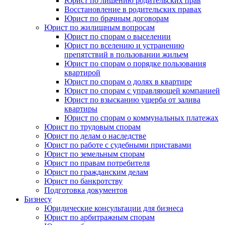
Юрист по лишению родительских прав
Восстановление в родительских правах
Юрист по брачным договорам
Юрист по жилищным вопросам
Юрист по спорам о выселении
Юрист по вселению и устранению
препятствий в пользовании жильем
Юрист по спорам о порядке пользования
квартирой
Юрист по спорам о долях в квартире
Юрист по спорам с управляющей компанией
Юрист по взысканию ущерба от залива
квартиры
Юрист по спорам о коммунальных платежах
Юрист по трудовым спорам
Юрист по делам о наследстве
Юрист по работе с судебными приставами
Юрист по земельным спорам
Юрист по правам потребителя
Юрист по гражданским делам
Юрист по банкротству
Подготовка документов
Бизнесу
Юридические консультации для бизнеса
Юрист по арбитражным спорам