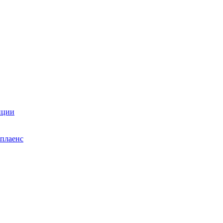
нции
плаенс