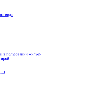
развода
й в пользовании жильем
тирой
иры