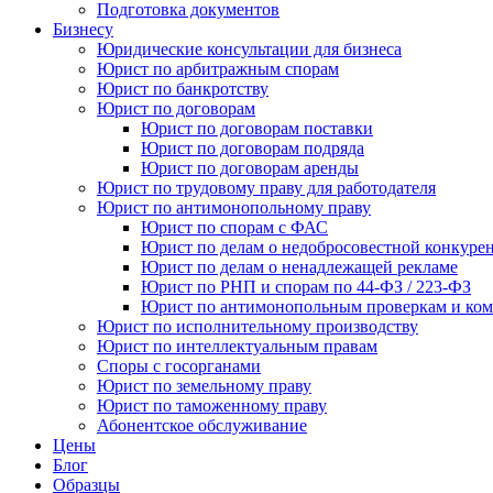
Подготовка документов
Бизнесу
Юридические консультации для бизнеса
Юрист по арбитражным спорам
Юрист по банкротству
Юрист по договорам
Юрист по договорам поставки
Юрист по договорам подряда
Юрист по договорам аренды
Юрист по трудовому праву для работодателя
Юрист по антимонопольному праву
Юрист по спорам с ФАС
Юрист по делам о недобросовестной конкуре
Юрист по делам о ненадлежащей рекламе
Юрист по РНП и спорам по 44-ФЗ / 223-ФЗ
Юрист по антимонопольным проверкам и ком
Юрист по исполнительному производству
Юрист по интеллектуальным правам
Споры с госорганами
Юрист по земельному праву
Юрист по таможенному праву
Абонентское обслуживание
Цены
Блог
Образцы