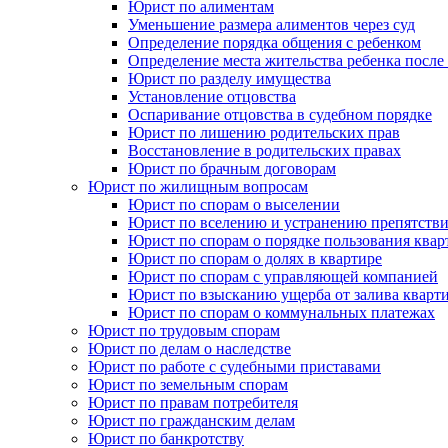
Юрист по алиментам
Уменьшение размера алиментов через суд
Определение порядка общения с ребенком
Определение места жительства ребенка после 
Юрист по разделу имущества
Установление отцовства
Оспаривание отцовства в судебном порядке
Юрист по лишению родительских прав
Восстановление в родительских правах
Юрист по брачным договорам
Юрист по жилищным вопросам
Юрист по спорам о выселении
Юрист по вселению и устранению препятстви
Юрист по спорам о порядке пользования квар
Юрист по спорам о долях в квартире
Юрист по спорам с управляющей компанией
Юрист по взысканию ущерба от залива кварт
Юрист по спорам о коммунальных платежах
Юрист по трудовым спорам
Юрист по делам о наследстве
Юрист по работе с судебными приставами
Юрист по земельным спорам
Юрист по правам потребителя
Юрист по гражданским делам
Юрист по банкротству