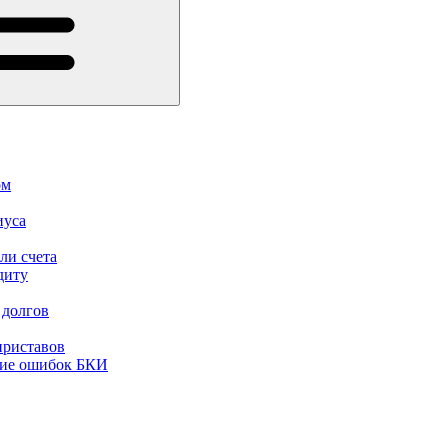
ом
иуса
ли счета
диту
 долгов
приставов
ние ошибок БКИ