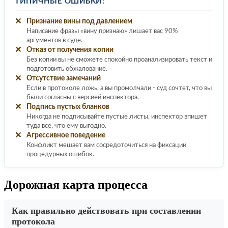
ТИПИЧНЫЕ ОШИБКИ:
✕
Признание вины под давлением
Написание фразы «вину признаю» лишает вас 90%
аргументов в суде.
✕
Отказ от получения копии
Без копии вы не сможете спокойно проанализировать текст и
подготовить обжалование.
✕
Отсутствие замечаний
Если в протоколе ложь, а вы промолчали - суд сочтет, что вы
были согласны с версией инспектора.
✕
Подпись пустых бланков
Никогда не подписывайте пустые листы, инспектор впишет
туда все, что ему выгодно.
✕
Агрессивное поведение
Конфликт мешает вам сосредоточиться на фиксации
процедурных ошибок.
Дорожная карта процесса
Как правильно действовать при составлении
протокола