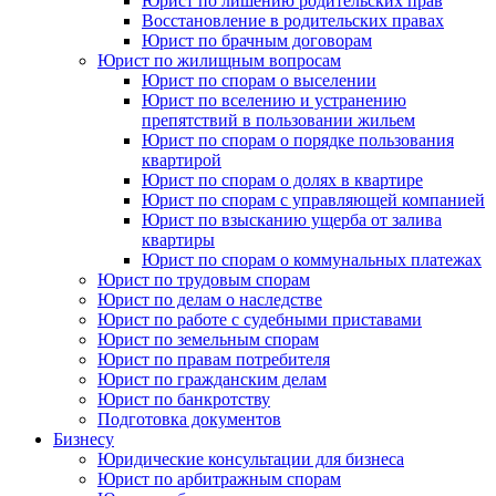
Юрист по лишению родительских прав
Восстановление в родительских правах
Юрист по брачным договорам
Юрист по жилищным вопросам
Юрист по спорам о выселении
Юрист по вселению и устранению
препятствий в пользовании жильем
Юрист по спорам о порядке пользования
квартирой
Юрист по спорам о долях в квартире
Юрист по спорам с управляющей компанией
Юрист по взысканию ущерба от залива
квартиры
Юрист по спорам о коммунальных платежах
Юрист по трудовым спорам
Юрист по делам о наследстве
Юрист по работе с судебными приставами
Юрист по земельным спорам
Юрист по правам потребителя
Юрист по гражданским делам
Юрист по банкротству
Подготовка документов
Бизнесу
Юридические консультации для бизнеса
Юрист по арбитражным спорам