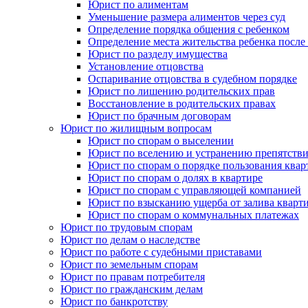
Юрист по алиментам
Уменьшение размера алиментов через суд
Определение порядка общения с ребенком
Определение места жительства ребенка после 
Юрист по разделу имущества
Установление отцовства
Оспаривание отцовства в судебном порядке
Юрист по лишению родительских прав
Восстановление в родительских правах
Юрист по брачным договорам
Юрист по жилищным вопросам
Юрист по спорам о выселении
Юрист по вселению и устранению препятстви
Юрист по спорам о порядке пользования квар
Юрист по спорам о долях в квартире
Юрист по спорам с управляющей компанией
Юрист по взысканию ущерба от залива кварт
Юрист по спорам о коммунальных платежах
Юрист по трудовым спорам
Юрист по делам о наследстве
Юрист по работе с судебными приставами
Юрист по земельным спорам
Юрист по правам потребителя
Юрист по гражданским делам
Юрист по банкротству