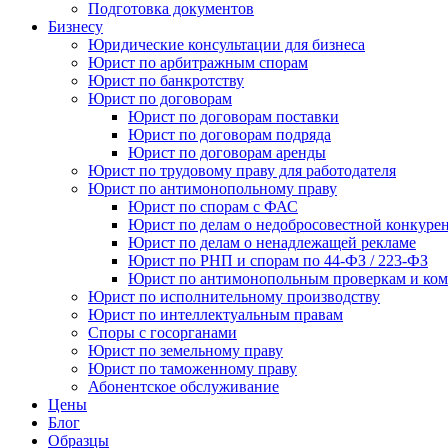
Подготовка документов
Бизнесу
Юридические консультации для бизнеса
Юрист по арбитражным спорам
Юрист по банкротству
Юрист по договорам
Юрист по договорам поставки
Юрист по договорам подряда
Юрист по договорам аренды
Юрист по трудовому праву для работодателя
Юрист по антимонопольному праву
Юрист по спорам с ФАС
Юрист по делам о недобросовестной конкуре
Юрист по делам о ненадлежащей рекламе
Юрист по РНП и спорам по 44-ФЗ / 223-ФЗ
Юрист по антимонопольным проверкам и ком
Юрист по исполнительному производству
Юрист по интеллектуальным правам
Споры с госорганами
Юрист по земельному праву
Юрист по таможенному праву
Абонентское обслуживание
Цены
Блог
Образцы