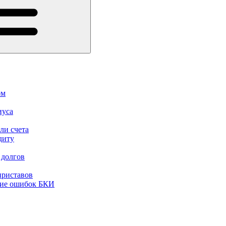
ом
иуса
ли счета
диту
 долгов
приставов
ние ошибок БКИ