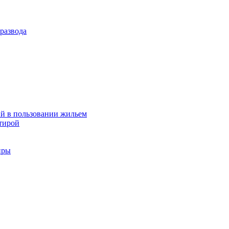
развода
й в пользовании жильем
тирой
иры