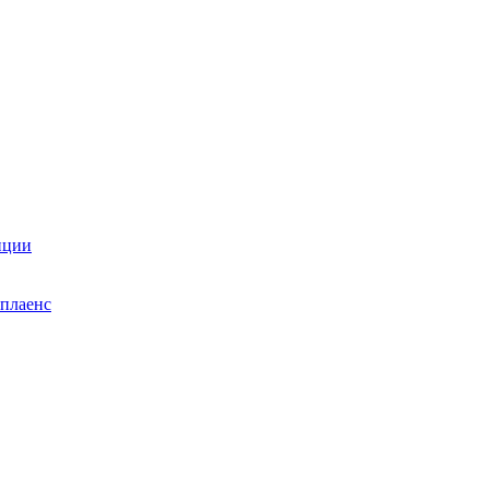
нции
плаенс