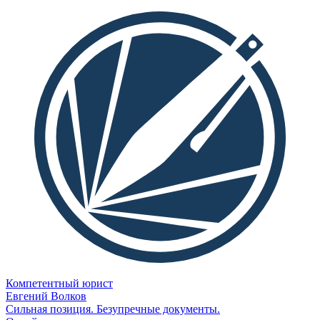
Компетентный юрист
Евгений Волков
Сильная позиция. Безупречные документы.