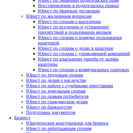
Юрист по лишению родительских прав
Восстановление в родительских правах
Юрист по брачным договорам
Юрист по жилищным вопросам
Юрист по спорам о выселении
Юрист по вселению и устранению
препятствий в пользовании жильем
Юрист по спорам о порядке пользования
квартирой
Юрист по спорам о долях в квартире
Юрист по спорам с управляющей компанией
Юрист по взысканию ущерба от залива
квартиры
Юрист по спорам о коммунальных платежах
Юрист по трудовым спорам
Юрист по делам о наследстве
Юрист по работе с судебными приставами
Юрист по земельным спорам
Юрист по правам потребителя
Юрист по гражданским делам
Юрист по банкротству
Подготовка документов
Бизнесу
Юридические консультации для бизнеса
Юрист по арбитражным спорам