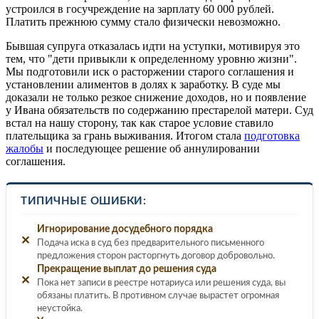
устроился в госучреждение на зарплату 60 000 рублей.
Платить прежнюю сумму стало физически невозможно.
Бывшая супруга отказалась идти на уступки, мотивируя это
тем, что "дети привыкли к определенному уровню жизни".
Мы подготовили иск о расторжении старого соглашения и
установлении алиментов в долях к заработку. В суде мы
доказали не только резкое снижение доходов, но и появление
у Ивана обязательств по содержанию престарелой матери. Суд
встал на нашу сторону, так как старое условие ставило
плательщика за грань выживания. Итогом стала
подготовка
жалобы
и последующее решение об аннулировании
соглашения.
ТИПИЧНЫЕ ОШИБКИ:
Игнорирование досудебного порядка
✕
Подача иска в суд без предварительного письменного
предложения сторон расторгнуть договор добровольно.
Прекращение выплат до решения суда
✕
Пока нет записи в реестре нотариуса или решения суда, вы
обязаны платить. В противном случае вырастет огромная
неустойка.