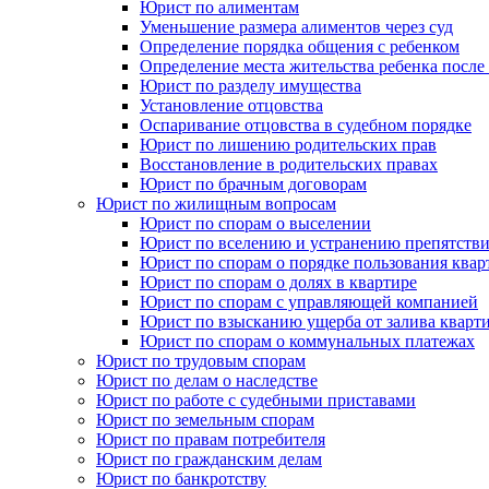
Юрист по алиментам
Уменьшение размера алиментов через суд
Определение порядка общения с ребенком
Определение места жительства ребенка после 
Юрист по разделу имущества
Установление отцовства
Оспаривание отцовства в судебном порядке
Юрист по лишению родительских прав
Восстановление в родительских правах
Юрист по брачным договорам
Юрист по жилищным вопросам
Юрист по спорам о выселении
Юрист по вселению и устранению препятстви
Юрист по спорам о порядке пользования квар
Юрист по спорам о долях в квартире
Юрист по спорам с управляющей компанией
Юрист по взысканию ущерба от залива кварт
Юрист по спорам о коммунальных платежах
Юрист по трудовым спорам
Юрист по делам о наследстве
Юрист по работе с судебными приставами
Юрист по земельным спорам
Юрист по правам потребителя
Юрист по гражданским делам
Юрист по банкротству