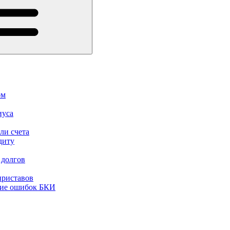
ом
иуса
ли счета
диту
 долгов
приставов
ние ошибок БКИ