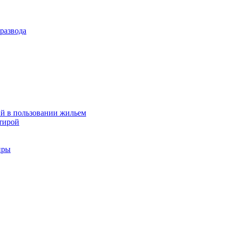
развода
й в пользовании жильем
тирой
иры