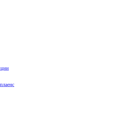
нции
плаенс