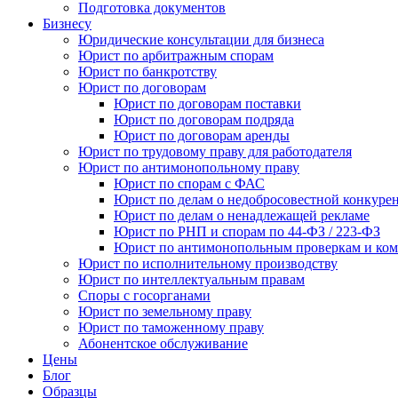
Подготовка документов
Бизнесу
Юридические консультации для бизнеса
Юрист по арбитражным спорам
Юрист по банкротству
Юрист по договорам
Юрист по договорам поставки
Юрист по договорам подряда
Юрист по договорам аренды
Юрист по трудовому праву для работодателя
Юрист по антимонопольному праву
Юрист по спорам с ФАС
Юрист по делам о недобросовестной конкуре
Юрист по делам о ненадлежащей рекламе
Юрист по РНП и спорам по 44-ФЗ / 223-ФЗ
Юрист по антимонопольным проверкам и ком
Юрист по исполнительному производству
Юрист по интеллектуальным правам
Споры с госорганами
Юрист по земельному праву
Юрист по таможенному праву
Абонентское обслуживание
Цены
Блог
Образцы